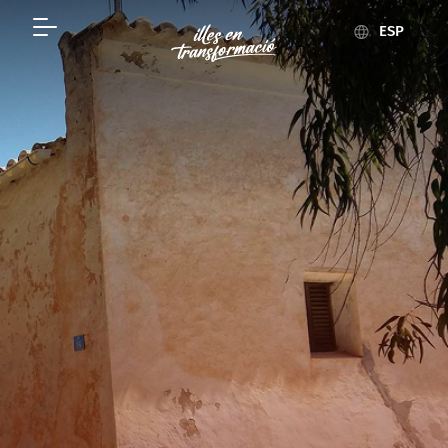
FINALIDADES DEL ITS
ESP
Bienestar social: 18 Proyectos 83 Millones de €
Formación y calidad: 18 Proyectos 45 Millones de €
Medio Ambiente: 155 Proyectos 456 Millones de €
Mejora del Destino: 49 Proyectos 129 Millones de €
Patrimonio histórico: 28 Proyectos 39 Millones de €
Investigación (I+D+I): 18 Proyectos 57 Millones de €
Turismo responsable: 8 Proyectos 37 Millones de €