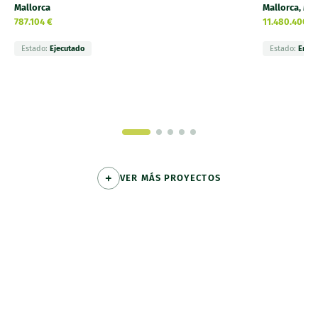
Mallorca
Mallorca, Men
787.104 €
11.480.400 €
Estado:
Ejecutado
Estado:
En ej
VER MÁS PROYECTOS