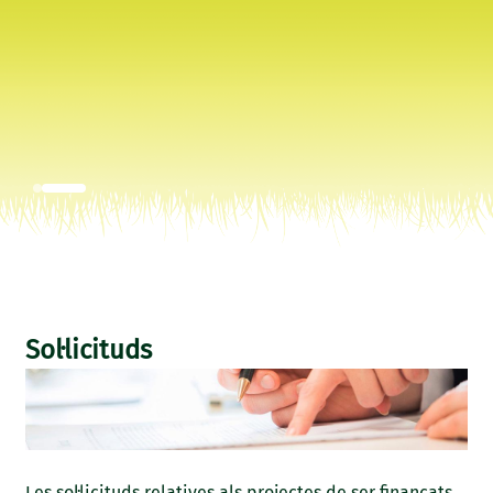
Sol·licituds
Les sol·licituds relatives als projectes de ser finançats