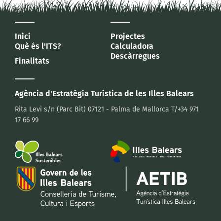
Inici
Projectes
Què és l'ITS?
Calculadora
Descàrregues
Finalitats
Agència d'Estratègia Turística
de les Illes Balears
Rita Levi s/n (Parc Bit)
07121 - Palma de Mallorca
T/+34 971
17 66 99