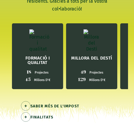
residents. Gràcies a tots per la vostra
col•laboració!
M
FORMACIÓ I
MILLORA DEL DESTÍ
QUALITAT
18
49
Projectes
Projectes
45
129
Milions D'€
Milions D'€
SABER MÉS DE L'IMPOST
FINALITATS