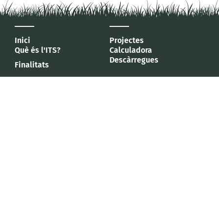
Inici
Projectes
Què és l'ITS?
Calculadora
Descàrregues
Finalitats
Agència d'Estratègia Turística
de les Illes Balears
Rita Levi s/n (Parc Bit)
07121 - Palma de Mallorca
T/+34 971
17 66 99