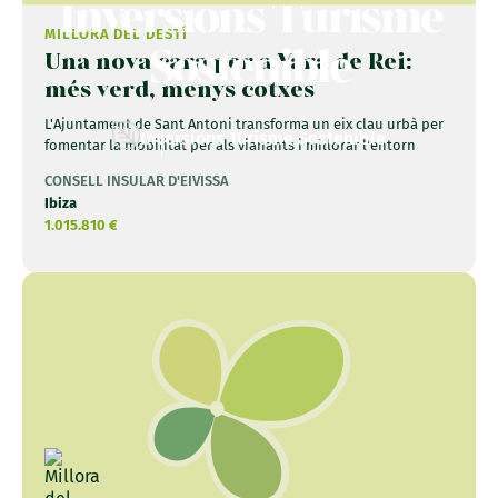
Inversions Turisme
MILLORA DEL DESTÍ
Sostenible
Una nova cara per a Vara de Rei:
més verd, menys cotxes
L'Ajuntament de Sant Antoni transforma un eix clau urbà per
Inversions Turisme Sostenible
fomentar la mobilitat per als vianants i millorar l'entorn
CONSELL INSULAR D'EIVISSA
Ibiza
1.015.810 €