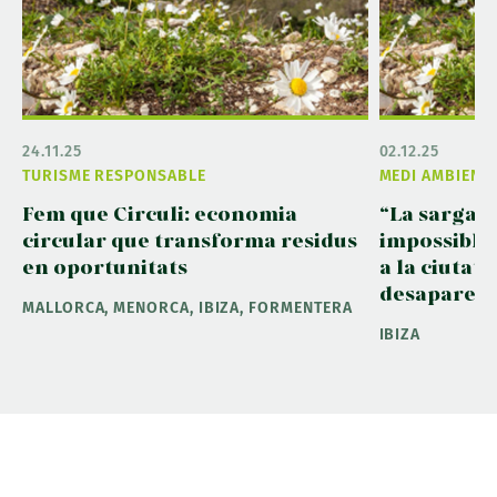
24.11.25
02.12.25
TURISME RESPONSABLE
MEDI AMBIENT
Fem que Circuli: economia
“La sargan
circular que transforma residus
impossible 
en oportunitats
a la ciutat
desapareg
MALLORCA, MENORCA, IBIZA, FORMENTERA
IBIZA