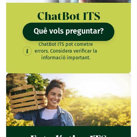
ChatBot ITS
Què vols preguntar?
ChatBot ITS pot cometre
errors. Considera verificar la
informació important.