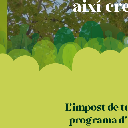
així c
L'impost de t
programa d'i