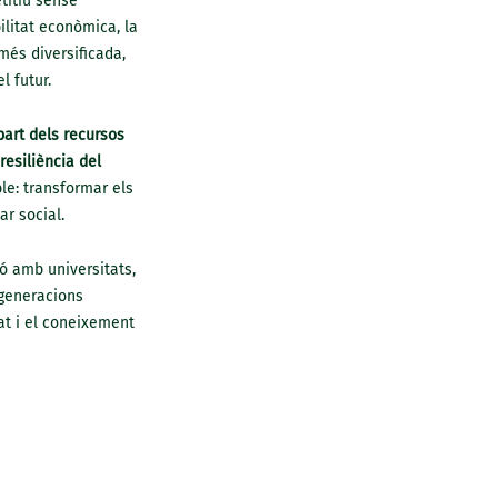
etitiu sense
ilitat econòmica, la
més diversificada,
l futur.
part dels recursos
resiliència del
le: transformar els
r social.
ó amb universitats,
 generacions
at i el coneixement