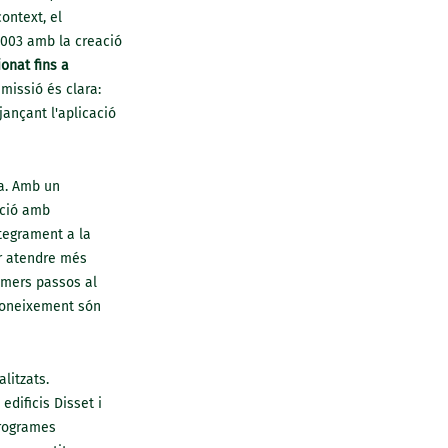
ontext, el
2003 amb la creació
onat fins a
missió és clara:
ançant l'aplicació
ia. Amb un
ació amb
ntegrament a la
er atendre més
imers passos al
 coneixement són
litzats.
dificis Disset i
programes