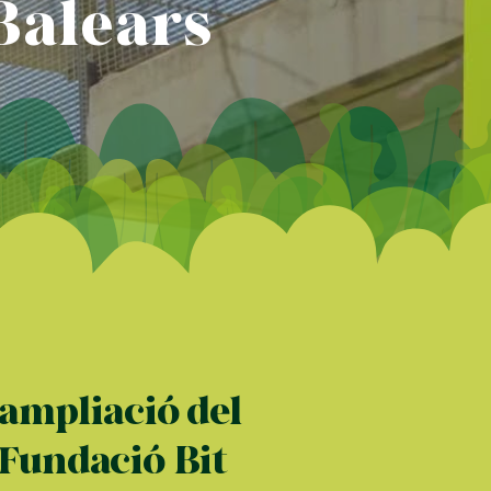
Balears
'ampliació del
 Fundació Bit