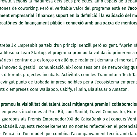
growth, segons la maduresa dels seus projectes, amb espais de treball
 zones de coworking. Però el veritable valor del programa està en
l'ac
ment empresarial i financer, suport en la definició i la validació del m
ocatòries de finançament públic i connexió amb una xarxa de mentors 
reball d'Emprenbit parteix d'un principi senzill però exigent: “Aprèn r
 la filosofia Lean Startup, el programa promou la validació primerenca 
àries i centrar els esforços en allò que realment demana el mercat. P
n innovació, gestió i comunicació, així com sessions de networking qu
s diferents projectes incubats. Activitats com les Tramuntana Tech Ta
vingut punts de trobada imprescindibles per a l'ecosistema emprene
erts d'empreses com Wallapop, Cabify, Filmin, BlaBlaCar o Amazon.
romou la visibilitat del talent local mitjançant premis i col·laboraci
 empreses incubades al Parc Bit, com Sanifit, Travel Compositor, Hote
 guardons als Premis Emprenedor XXI de CaixaBank o al concurs Vent
Sabadell. Aquests reconeixements no només reflecteixen el potencial c
é l'eficàcia d'un model que combina l'acompanyament tècnic amb la c