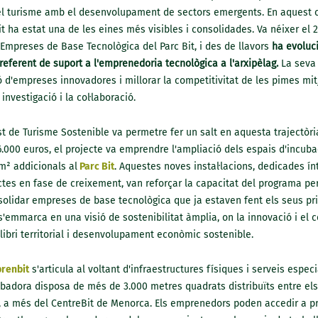
del turisme amb el desenvolupament de sectors emergents. En aquest c
 ha estat una de les eines més visibles i consolidades. Va néixer el 
Empreses de Base Tecnològica del Parc Bit, i des de llavors
ha evoluci
referent de suport a l'emprenedoria tecnològica a l'arxipèlag.
La seva 
 d'empreses innovadores i millorar la competitivitat de les pimes mitj
 investigació i la col·laboració.
st de Turisme Sostenible va permetre fer un salt en aquesta trajectòr
.000 euros, el projecte va emprendre l'ampliació dels espais d'incub
 m² addicionals al
Parc Bit
. Aquestes noves instal·lacions, dedicades í
ctes en fase de creixement, van reforçar la capacitat del programa p
olidar empreses de base tecnològica que ja estaven fent els seus pr
s'emmarca en una visió de sostenibilitat àmplia, on la innovació i el
ibri territorial i desenvolupament econòmic sostenible.
renbit
s'articula al voltant d'infraestructures físiques i serveis especia
badora disposa de més de 3.000 metres quadrats distribuïts entre els e
t, a més del CentreBit de Menorca. Els emprenedors poden accedir a 