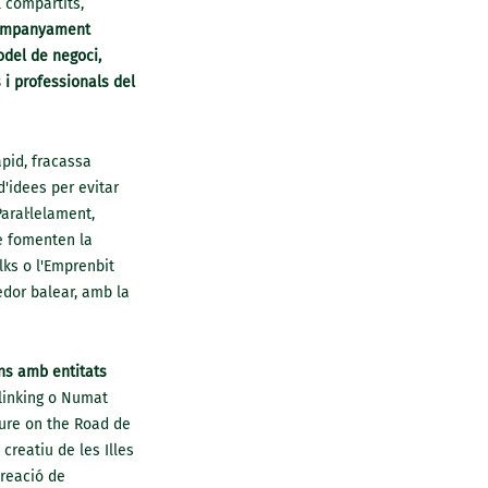
 compartits,
ompanyament
odel de negoci,
i professionals del
àpid, fracassa
d'idees per evitar
aral·lelament,
e fomenten la
lks o l'Emprenbit
dor balear, amb la
ons amb entitats
linking o Numat
ure on the Road de
reatiu de les Illes
reació de