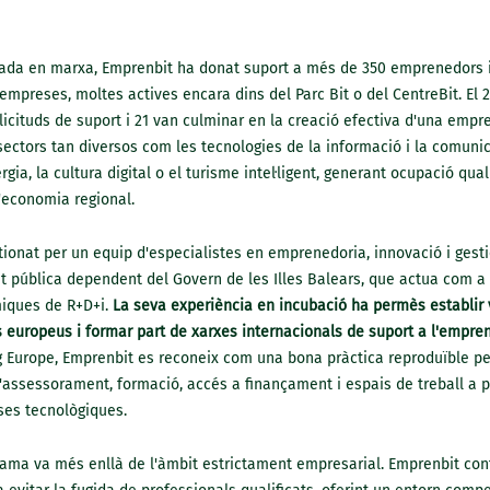
ada en marxa, Emprenbit ha donat suport a més de 350 emprenedors i 
empreses, moltes actives encara dins del Parc Bit o del CentreBit. El 
·licituds de suport i 21 van culminar en la creació efectiva d'una emp
sectors tan diversos com les tecnologies de la informació i la comunic
rgia, la cultura digital o el turisme intel·ligent, generant ocupació qual
'economia regional.
ionat per un equip d'especialistes en emprenedoria, innovació i gest
at pública dependent del Govern de les Illes Balears, que actua com a 
iques de R+D+i.
La seva experiència en incubació ha permès establir 
 europeus i formar part de xarxes internacionals de suport a l'empre
g Europe, Emprenbit es reconeix com una bona pràctica reproduïble pe
'assessorament, formació, accés a finançament i espais de treball a 
es tecnològiques.
rama va més enllà de l'àmbit estrictament empresarial. Emprenbit cont