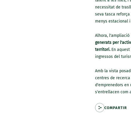
talent a les illes, 
necessitat de trasl
seva tasca reforça 
menys estacional i 
Alhora, l'ampliació
generats per l'activ
territori.
En aquest s
ingressos del turis
Amb la vista posada
centres de recerca
d'emprenedors en un
s'entrellacen com a
COMPARTIR