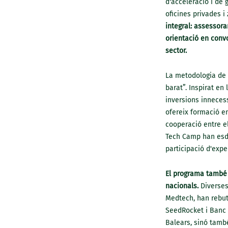
d'acceleració i de 
oficines privades i
integral: assessora
orientació en conv
sector.
La metodologia de t
barat”. Inspirat en
inversions innecess
ofereix formació e
cooperació entre el
Tech Camp han esde
participació d'exp
El programa també p
nacionals.
Diverses
Medtech, han rebut
SeedRocket i Banc 
Balears, sinó tamb