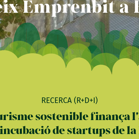
reix Emprenbit a 
RECERCA (R+D+I)
urisme sostenible finança l
ncubació de startups de la