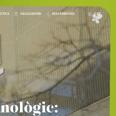
CAT
ÍSTICA
CALCULADORA
DESCÀRREGUES
cnològic: