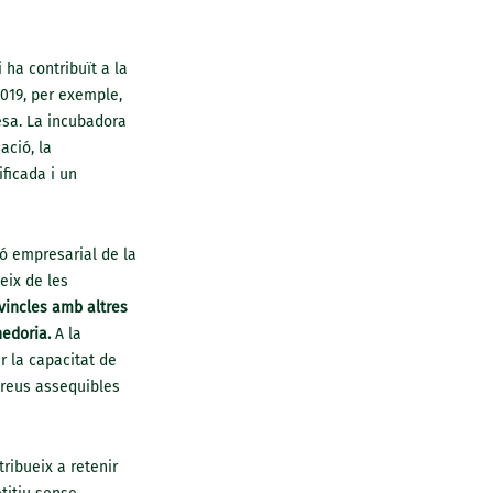
ha contribuït a la
2019, per exemple,
resa. La incubadora
ació, la
ificada i un
ió empresarial de la
eix de les
vincles amb altres
nedoria.
A la
r la capacitat de
preus assequibles
ribueix a retenir