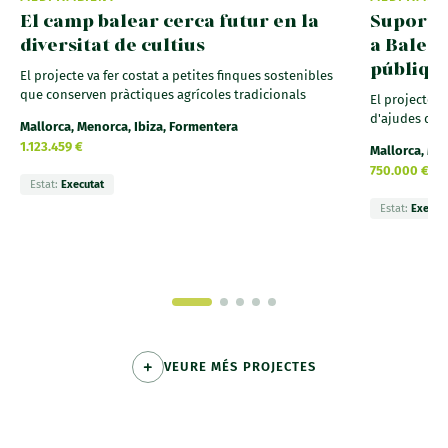
El camp balear cerca futur en la
Suport 
diversitat de cultius
a Balear
públiqu
El projecte va fer costat a petites finques sostenibles
que conserven pràctiques agrícoles tradicionals
El projecte v
d'ajudes del
Mallorca, Menorca, Ibiza, Formentera
1.123.459 €
Mallorca, Me
750.000 €
Estat:
Executat
Estat:
Execut
VEURE MÉS PROJECTES