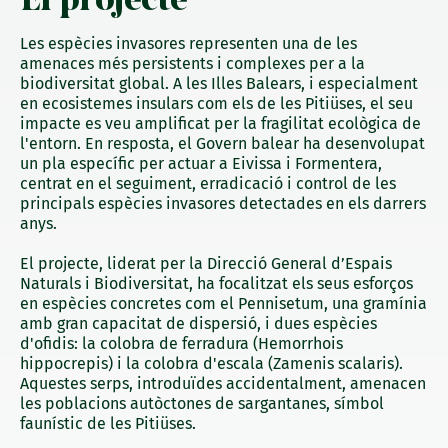
Les espècies invasores representen una de les
amenaces més persistents i complexes per a la
biodiversitat global. A les Illes Balears, i especialment
en ecosistemes insulars com els de les Pitiüses, el seu
impacte es veu amplificat per la fragilitat ecològica de
l'entorn. En resposta, el Govern balear ha desenvolupat
un pla específic per actuar a Eivissa i Formentera,
centrat en el seguiment, erradicació i control de les
principals espècies invasores detectades en els darrers
anys.
El projecte, liderat per la Direcció General d’Espais
Naturals i Biodiversitat, ha focalitzat els seus esforços
en espècies concretes com el Pennisetum, una gramínia
amb gran capacitat de dispersió, i dues espècies
d'ofidis: la colobra de ferradura (Hemorrhois
hippocrepis) i la colobra d'escala (Zamenis scalaris).
Aquestes serps, introduïdes accidentalment, amenacen
les poblacions autòctones de sargantanes, símbol
faunístic de les Pitiüses.