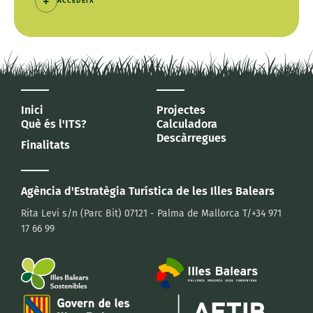
ACCEDEIX
Inici
Projectes
Què és l'ITS?
Calculadora
Descàrregues
Finalitats
Agència d'Estratègia Turística
de les Illes Balears
Rita Levi s/n (Parc Bit)
07121 - Palma de Mallorca
T/+34 971
17 66 99