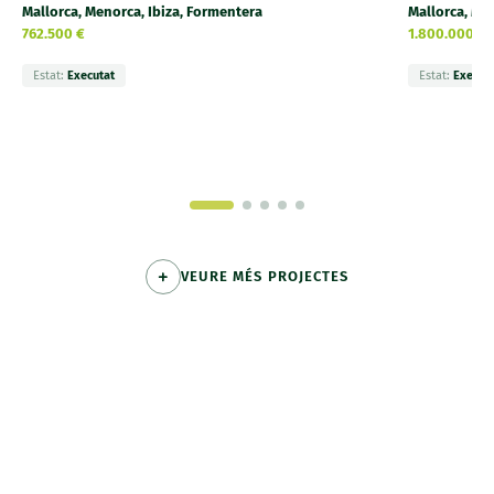
Mallorca, Menorca, Ibiza, Formentera
Mallorca, Me
762.500 €
1.800.000 €
Estat:
Executat
Estat:
Execut
VEURE MÉS PROJECTES