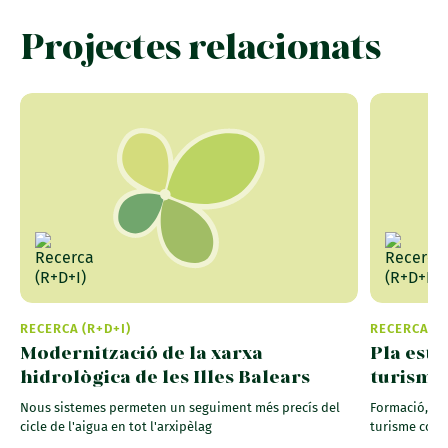
Projectes relacionats
RECERCA (R+D+I)
RECERCA (R
Modernització de la xarxa
Pla estr
hidrològica de les Illes Balears
turisme 
Nous sistemes permeten un seguiment més precís del
Formació, po
cicle de l'aigua en tot l'arxipèlag
turisme comp