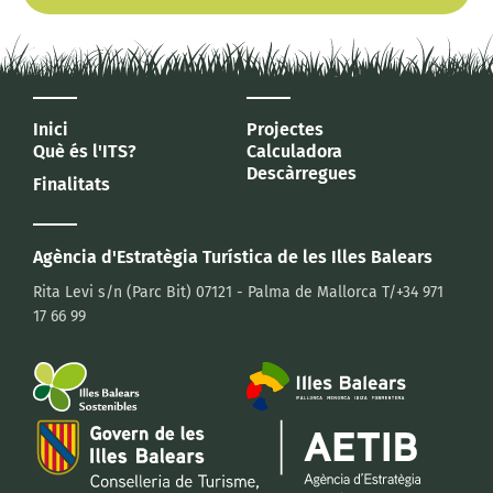
Inici
Projectes
Què és l'ITS?
Calculadora
Descàrregues
Finalitats
Agència d'Estratègia Turística
de les Illes Balears
Rita Levi s/n (Parc Bit)
07121 - Palma de Mallorca
T/+34 971
17 66 99