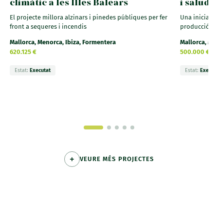
climàtic a les Illes Balears
i saluda
El projecte millora alzinars i pinedes públiques per fer
Una iniciativ
front a sequeres i incendis
producció ag
Mallorca, Menorca, Ibiza, Formentera
Mallorca, Me
620.125 €
500.000 €
Estat:
Executat
Estat:
Execut
VEURE MÉS PROJECTES