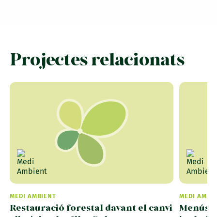
Projectes relacionats
MEDI AMBIENT
MEDI AMBI
Restauració forestal davant el canvi
Menús e