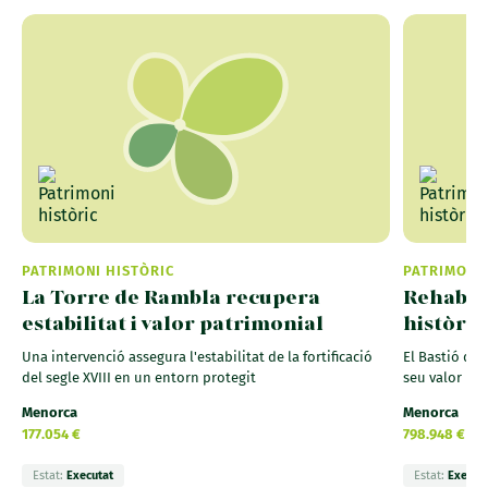
PATRIMONI HISTÒRIC
PATRIMONI 
La Torre de Rambla recupera
Rehabili
estabilitat i valor patrimonial
històriq
Una intervenció assegura l'estabilitat de la fortificació
El Bastió des
del segle XVIII en un entorn protegit
seu valor pat
Menorca
Menorca
177.054 €
798.948 €
Estat:
Executat
Estat:
Execut