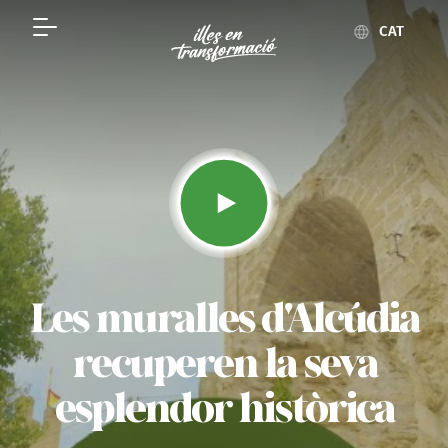
CAT
Les muralles d'Alcúdia
recuperen la seva
esplendor històrica