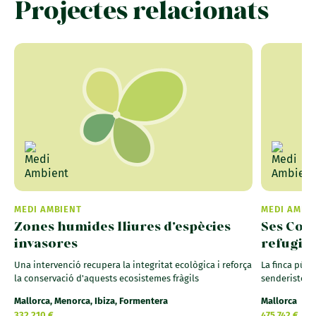
Projectes relacionats
MEDI AMBIENT
MEDI AMBI
Zones humides lliures d'espècies
Ses Coll
invasores
refugi 
Una intervenció recupera la integritat ecològica i reforça
La finca públ
la conservació d'aquests ecosistemes fràgils
senderistes 
Mallorca, Menorca, Ibiza, Formentera
Mallorca
332.210 €
475.742 €