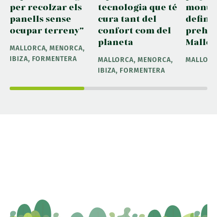
per recolzar els
tecnologia que té
monum
panells sense
cura tant del
definei
ocupar terreny"
confort com del
prehis
planeta
Mallor
MALLORCA, MENORCA,
IBIZA, FORMENTERA
MALLORCA, MENORCA,
MALLOR
IBIZA, FORMENTERA