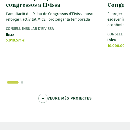
congressos a Eivissa
Congres
L'ampliació del Palau de Congressos d'Eivissa busca
El projecte a
reforçar l'activitat MICE i prolongar la temporada
esdeveniment
econòmic i s
CONSELL INSULAR D'EIVISSA
CONSELL INS
Ibiza
Ibiza
5.018.571 €
10.000.000 
VEURE MÉS PROJECTES