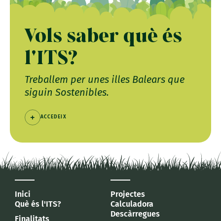
Vols saber què és
l'ITS?
Treballem per unes illes Balears que
siguin Sostenibles.
ACCEDEIX
Inici
Projectes
Què és l'ITS?
Calculadora
Descàrregues
Finalitats