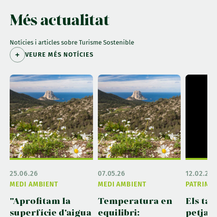
Més actualitat
Notícies i articles sobre Turisme Sostenible
VEURE MÉS NOTÍCIES
25.06.26
07.05.26
12.02.26
MEDI AMBIENT
MEDI AMBIENT
PATRIMO
"Aprofitam la
Temperatura en
Els tal
superfície d'aigua
equilibri:
petjad