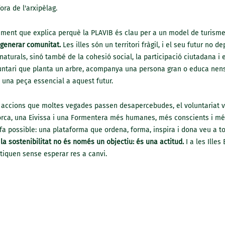
ra de l'arxipèlag.
ement que explica perquè la PLAVIB és clau per a un model de turisme 
 generar comunitat.
Les illes són un territori fràgil, i el seu futur no 
naturals, sinó també de la cohesió social, la participació ciutadana i
oluntari que planta un arbre, acompanya una persona gran o educa nens
 una peça essencial a aquest futur.
es accions que moltes vegades passen desapercebudes, el voluntariat v
rca, una Eivissa i una Formentera més humanes, més conscients i més
fa possible: una plataforma que ordena, forma, inspira i dona veu a t
, la sostenibilitat no és només un objectiu: és una actitud.
I a les Illes
tiquen sense esperar res a canvi.