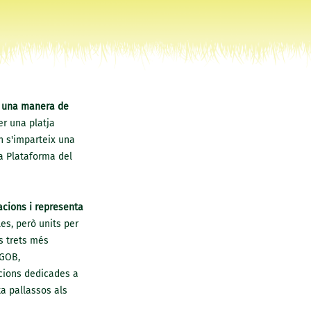
s una manera de
er una platja
n s'imparteix una
a Plataforma del
acions i representa
les, però units per
ls trets més
 GOB,
acions dedicades a
ta pallassos als