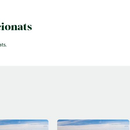
cionats
ats.