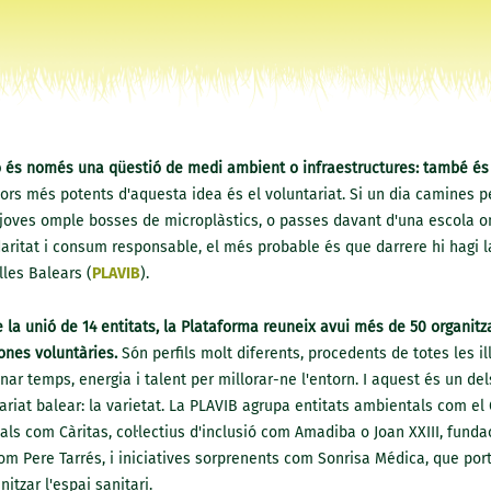
no és només una qüestió de medi ambient o infraestructures: també é
ors més potents d'aquesta idea és el voluntariat. Si un dia camines p
joves omple bosses de microplàstics, o passes davant d'una escola o
aritat i consum responsable, el més probable és que darrere hi hagi l
lles Balears (
PLAVIB
).
la unió de 14 entitats, la Plataforma reuneix avui més de 50 organitz
ones voluntàries.
Són perfils molt diferents, procedents de totes les il
nar temps, energia i talent per millorar-ne l'entorn. I aquest és un de
ariat balear: la varietat. La PLAVIB agrupa entitats ambientals com el
als com Càritas, col·lectius d'inclusió com Amadiba o Joan XXIII, fund
com Pere Tarrés, i iniciatives sorprenents com Sonrisa Médica, que por
itzar l'espai sanitari.