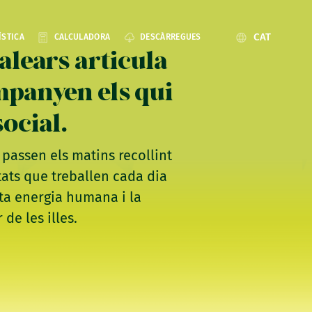
CAT
ÍSTICA
CALCULADORA
DESCÀRREGUES
alears articula
mpanyen els qui
ocial.
e passen els matins recollint
tats que treballen cada dia
sta energia humana i la
de les illes.