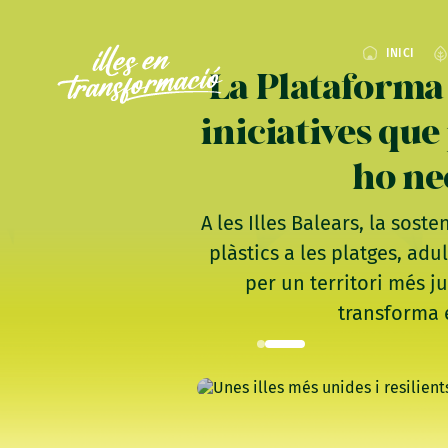
INICI
La Plataforma 
iniciatives qu
ho ne
A les Illes Balears, la sost
plàstics a les platges, ad
per un territori més j
transforma e