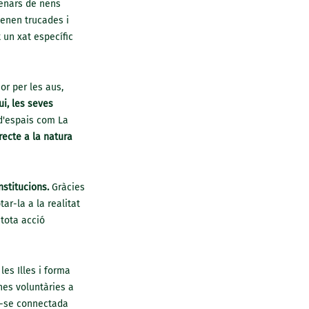
tenars de nens
tenen trucades i
 un xat específic
or per les aus,
ui, les seves
 d'espais com La
recte a la natura
stitucions.
Gràcies
tar-la a la realitat
 tota acció
 les Illes i forma
nes voluntàries a
ir-se connectada