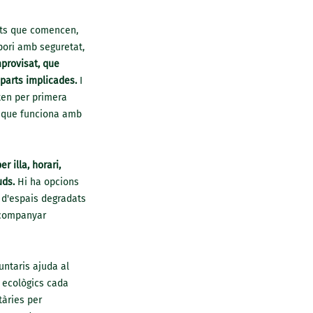
ats que comencen,
pori amb seguretat,
mprovisat, que
 parts implicades.
I
ten per primera
a que funciona amb
r illa, horari,
uds.
Hi ha opcions
ó d'espais degradats
 acompanyar
untaris ajuda al
 ecològics cada
tàries per