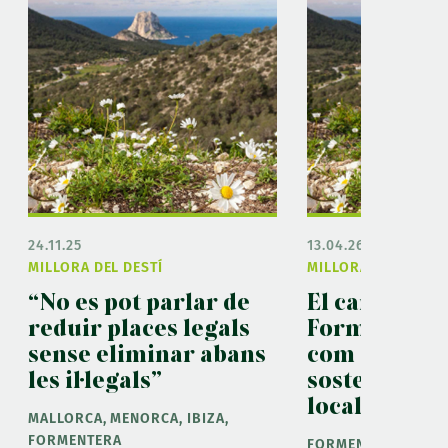
24.11.25
13.04.26
MILLORA DEL DESTÍ
MILLORA DEL DESTÍ
“No es pot parlar de
El camp mun
reduir places legals
Formentera 
sense eliminar abans
com a model
les il·legals”
sostenibilita
local
MALLORCA, MENORCA, IBIZA,
FORMENTERA
FORMENTERA