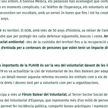
 seu entorn. A Sonrisa Médica, els pallassos han aconseguit que cen
in en moments complicats. I al Telèfon de l'Esperança, els voluntaris a
ecessiten ser escoltats, amb un servei 24 hores que fins i tot ha creat
 anys.
é és territori. El GOB, amb més de 50 anys d'història, va néixer de l'am
dre que per protegir-les calia defensar aiguamolls, boscos i costa.
Av
tariat ambiental
-des de la custòdia del territori fins a la recuperació
a d'entrada per a centenars de persones que volen tenir un impacte di
importants de la PLAVIB és ser la veu del voluntariat davant de les in
019 es va actualitzar la Llei de Voluntariat de les Illes Balears per adap
s un detall menor: aquesta reforma reconeix les entitats com a eix de
eix drets i deures tant per a voluntaris com per a organitzacions.
icipa a més al
Fòrum Balear del Voluntariat
, al Tercer Sector Social de
rma del Voluntariat d'Espanya, que representa més d'un milió de perso
xò permet fer incidència política, compartir bones pràctiques i manten