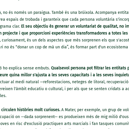
ò, no és només un paraigua. També és una brúixola. Acompanya entit
rea espais de trobada i garanteix que cada persona voluntària s'incor
grama clar.
El seu objectiu és generar un voluntariat de qualitat, no i
un projecte i que proporcioni experiències transformadores a totes les
t, curiosament, és un dels aspectes que més sorprenen els que s'acos
ari no és “donar un cop de mà un dia”, és formar part d'un ecosistem
B ho explica sense embuts.
Qualsevol persona pot filtrar les entitats pe
veure quina millor s'ajusta a les seves capacitats i a les seves inquiet
ctuar al medi natural —reforestacions, neteges de litoral, recuperaci
ereixen l'àmbit educatiu o cultural, i per als que se senten cridats a
les.
circulen històries molt curioses.
A Mater, per exemple, un grup de vol
ocupació on —dada sorprenent— es produeixen més de mig milió d'ous
oves en risc d'exclusió practiquen arts marcials i fan tasques comuni