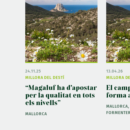
24.11.25
13.04.26
MILLORA DEL DESTÍ
MILLORA DE
“Magaluf ha d'apostar
El cam
per la qualitat en tots
forma a
els nivells”
MALLORCA, 
FORMENTE
MALLORCA