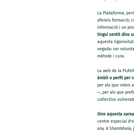
La Plataforma, per
ofereix formació, c
informació i un pro
tingui sentit dins 
aquesta rigorosita
vegada: ser volunt
mètode i cura.
La web de la PLAVI
àmbit o perfil per 
per als que volen a
—, per als que pref
col·lectius vulnerab
Dins aquesta xarxa 
centre especial d'
any. A Shambhala, j