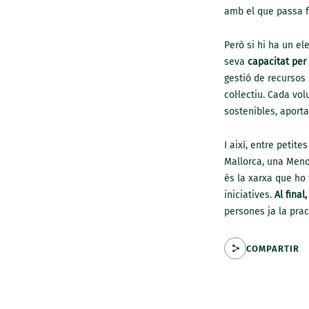
amb el que passa fo
Però si hi ha un el
seva
capacitat per
gestió de recursos 
col·lectiu. Cada v
sostenibles, aporta
I així, entre petit
Mallorca, una Meno
és la xarxa que ho 
iniciatives.
Al final
persones ja la prac
COMPARTIR