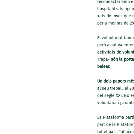
reconnectar amb el
hospitalitzats rigu
xats de joves que n
per a menors de 29
El voluntariat tamb
però aviat va enten
activitats de volun
Trapa-
són la port
balear.
Un dels papers més 
al seu treball, el 2
del segle XXI. No é
voluntària i garant
La Plataforma part
part de la Platafo
tot el país. Tot ai