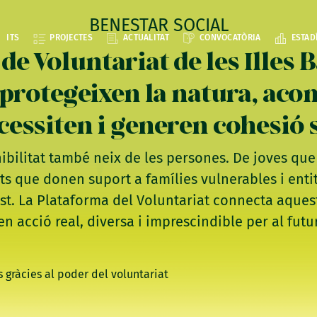
BENESTAR SOCIAL
ITS
PROJECTES
ACTUALITAT
CONVOCATÒRIA
ESTAD
de Voluntariat de les Illes B
e protegeixen la natura, aco
cessiten i generen cohesió s
enibilitat també neix de les persones. De joves qu
ults que donen suport a famílies vulnerables i enti
ust. La Plataforma del Voluntariat connecta aque
n acció real, diversa i imprescindible per al futur 