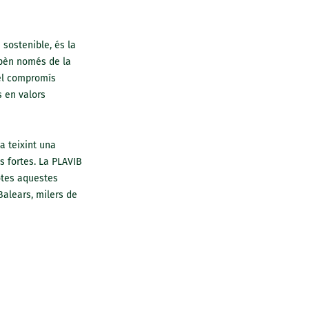
sostenible, és la
depèn només de la
 el compromís
 en valors
a teixint una
 fortes. La PLAVIB
otes aquestes
 Balears, milers de