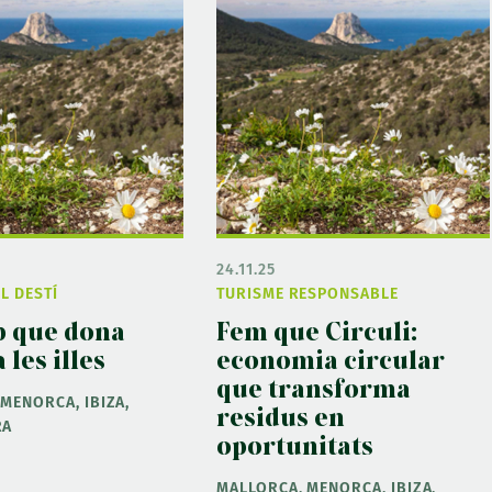
24.11.25
L DESTÍ
TURISME RESPONSABLE
p que dona
Fem que Circuli:
 les illes
economia circular
que transforma
MENORCA, IBIZA,
residus en
RA
oportunitats
MALLORCA, MENORCA, IBIZA,