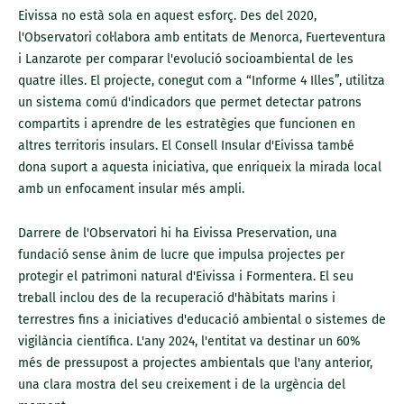
Eivissa no està sola en aquest esforç. Des del 2020,
l'Observatori col·labora amb entitats de Menorca, Fuerteventura
i Lanzarote per comparar l'evolució socioambiental de les
quatre illes. El projecte, conegut com a “Informe 4 Illes”, utilitza
un sistema comú d'indicadors que permet detectar patrons
compartits i aprendre de les estratègies que funcionen en
altres territoris insulars. El Consell Insular d'Eivissa també
dona suport a aquesta iniciativa, que enriqueix la mirada local
amb un enfocament insular més ampli.
Darrere de l'Observatori hi ha Eivissa Preservation, una
fundació sense ànim de lucre que impulsa projectes per
protegir el patrimoni natural d'Eivissa i Formentera. El seu
treball inclou des de la recuperació d'hàbitats marins i
terrestres fins a iniciatives d'educació ambiental o sistemes de
vigilància científica. L'any 2024, l'entitat va destinar un 60%
més de pressupost a projectes ambientals que l'any anterior,
una clara mostra del seu creixement i de la urgència del