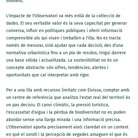
moment.
L'impacte de l'Observatori va més enllà de la col·lecció de
dades. El seu veritable valor és la seva capacitat per generar
conversa, influir en polítiques públiques i oferir informació
comprensible als qui viuen i treballen a l'illa. No es tracta
només de mesurar, sinó ajudar que cada decisió, des d'una
normativa urbanística fins a un pla de residus, tingui darrere
una base sòlida i actualitzada. La sostenibilitat no és un
concepte abstracte: són xifres, tendències, alertes i
oportunitats que cal interpretar amb rigor.
Per a una illa amb recursos limitats com Eivissa, comptar amb
un centre de referència que analitza l'estat real del territori és
un pas decisiu. El canvi climàtic, la pressió turística,
l'escassetat d'aigua i la pèrdua de biodiversitat no es poden
abordar sense una llarga mirada i una informació precisa.
L'Observatori aporta precisament això: claredat en un context
en què el soroll i la percepció de vegades amaguen el que és