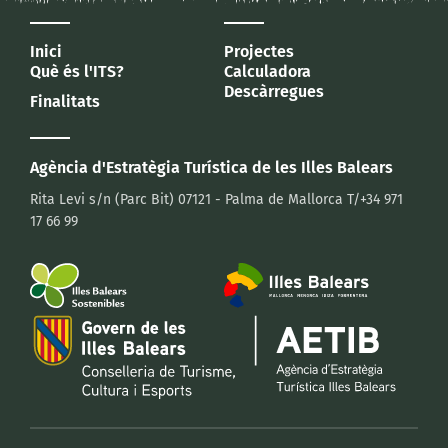
Inici
Projectes
Què és l'ITS?
Calculadora
Descàrregues
Finalitats
Agència d'Estratègia Turística
de les Illes Balears
Rita Levi s/n (Parc Bit)
07121 - Palma de Mallorca
T/+34 971
17 66 99