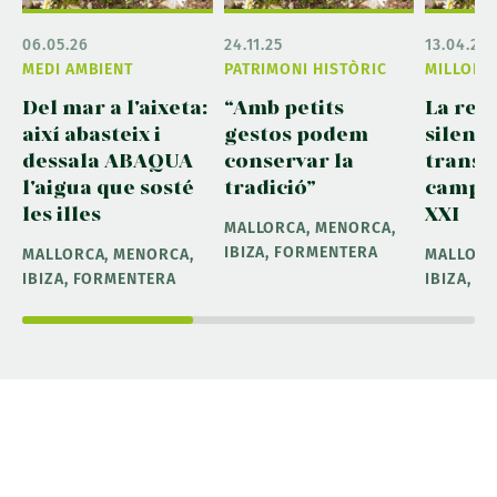
06.05.26
24.11.25
13.04.26
MEDI AMBIENT
PATRIMONI HISTÒRIC
MILLORA 
Del mar a l'aixeta:
“Amb petits
La rev
així abasteix i
gestos podem
silenc
dessala ABAQUA
conservar la
transf
l'aigua que sosté
tradició”
camps 
les illes
XXI
MALLORCA, MENORCA,
IBIZA, FORMENTERA
MALLORCA, MENORCA,
MALLORC
IBIZA, FORMENTERA
IBIZA, 