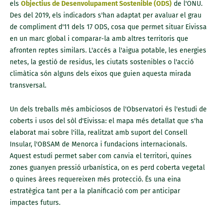
els
Objectius de Desenvolupament Sostenible (ODS)
de l'ONU.
Des del 2019, els indicadors s'han adaptat per avaluar el grau
de compliment d'11 dels 17 ODS, cosa que permet situar Eivissa
en un marc global i comparar-la amb altres territoris que
afronten reptes similars. L'accés a l'aigua potable, les energies
netes, la gestió de residus, les ciutats sostenibles o l'acció
climàtica són alguns dels eixos que guien aquesta mirada
transversal.
Un dels treballs més ambiciosos de l'Observatori és l'estudi de
coberts i usos del sòl d'Eivissa: el mapa més detallat que s'ha
elaborat mai sobre l'illa, realitzat amb suport del Consell
Insular, l'OBSAM de Menorca i fundacions internacionals.
Aquest estudi permet saber com canvia el territori, quines
zones guanyen pressió urbanística, on es perd coberta vegetal
o quines àrees requereixen més protecció. És una eina
estratègica tant per a la planificació com per anticipar
impactes futurs.