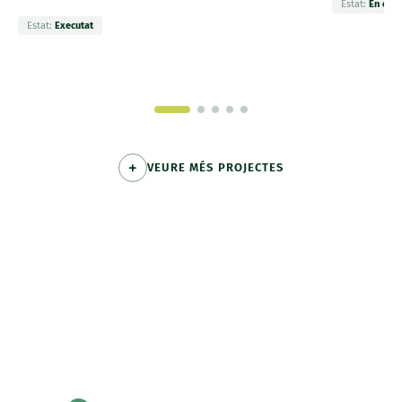
Estat:
En exec
Estat:
Executat
VEURE MÉS PROJECTES