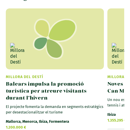
MILLORA DEL DESTÍ
MILLORA DE
Balears impulsa la promoció
Noves pi
turística per atreure visitants
Can Mis
durant l'hivern
Un nou espai
tennis i atr
El projecte fomenta la demanda en segments estratègics
per desestacionalitzar el turisme
Ibiza
1.355.295 €
Mallorca, Menorca, Ibiza, Formentera
1.200.000 €