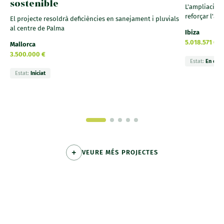
sostenible
L'ampliació d
reforçar l'ac
El projecte resoldrà deficiències en sanejament i pluvials
al centre de Palma
Ibiza
5.018.571 €
Mallorca
3.500.000 €
Estat:
En exec
Estat:
Iniciat
VEURE MÉS PROJECTES