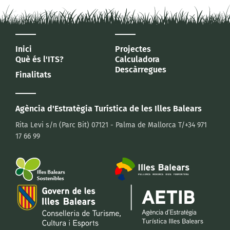
Inici
Projectes
Què és l'ITS?
Calculadora
Descàrregues
Finalitats
Agència d'Estratègia Turística
de les Illes Balears
Rita Levi s/n (Parc Bit)
07121 - Palma de Mallorca
T/+34 971
17 66 99