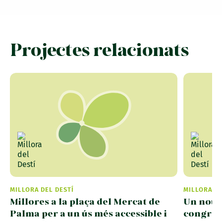
Projectes relacionats
MILLORA DEL DESTÍ
MILLORA DE
Millores a la plaça del Mercat de
Un nou i
Palma per a un ús més accessible i
congress