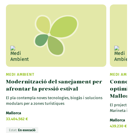
MEDI AMBIENT
MEDI AMBI
Modernització del sanejament per
Connexi
afrontar la pressió estival
optimitz
Mallorc
El pla contempla noves tecnologies, biogàs i solucions
modulars per a zones turístiques
El projecte fa
Marineta i s’
Mallorca
33.404.562 €
Mallorca
439.230 €
Estat:
En execució