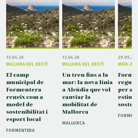
13.04.26
13.04.26
29.05.26
MILLORA DEL DESTÍ
MILLORA DEL DESTÍ
MEDI AM
El camp
Un tren fins a la
Forme
municipal de
mar: la nova línia
regula 
Formentera
a Alcúdia que vol
per as
reneix com a
canviar la
estiu 
model de
mobilitat de
sosten
sostenibilitat i
Mallorca
FORMEN
esport local
MALLORCA
FORMENTERA