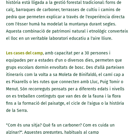
història està lligada a la gestió forestal tradicional: forns de
calç, barraques de carboner, terrasses de cultiu i camins de
pedra que permeten explicar a través de l'experiència directa
com l'ésser humà ha modelat la muntanya durant segles.
Aquesta combinació de patrimoni natural i etnològic converteix
el lloc en un veritable laboratori educatiu a l'aire lliure.
Les cases del camp
, amb capacitat per a 30 persones i
equipades per a estades d'un o diversos dies, permeten que
grups escolars dormin envoltats de bosc. Des d'allà parteixen
itineraris com la volta a sa Moleta de Binifaldó, el camí cap a
es Pixarells o les rutes que connecten amb Lluc, Puig Tomir o
Menut. Són recorreguts pensats per a diferents edats i nivells
on es treballen continguts que van des de la fauna i la flora
fins a la formació del paisatge, el cicle de l'aigua o la història
de la Serra.
"Com és una sitja? Què fa un carboner? Com es cuida un
alzinar?". Aquestes preguntes, habituals al camp