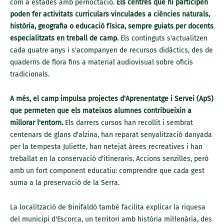
com a estades amb pernoctació.
Els centres que hi participen
poden fer activitats curriculars vinculades a ciències naturals,
història, geografia o educació física, sempre guiats per docents
especialitzats en treball de camp.
Els continguts s'actualitzen
cada quatre anys i s'acompanyen de recursos didàctics, des de
quaderns de flora fins a material audiovisual sobre oficis
tradicionals.
A més, el camp impulsa projectes d'Aprenentatge i Servei (ApS)
que permeten que els mateixos alumnes contribueixin a
millorar l'entorn.
Els darrers cursos han recollit i sembrat
centenars de glans d'alzina, han reparat senyalització danyada
per la tempesta Juliette, han netejat àrees recreatives i han
treballat en la conservació d'itineraris. Accions senzilles, però
amb un fort component educatiu: comprendre que cada gest
suma a la preservació de la Serra.
La localització de Binifaldó també facilita explicar la riquesa
del municipi d'Escorca, un territori amb història mil·lenària, des