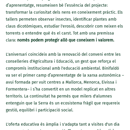
d’aprenentatge, resumeixen bé l’essència del projecte:
transformar la curiositat dels nens en coneixement pràctic. Els
tallers permeten observar insectes, identificar plantes amb
claus dicotòmiques, estudiar l'erosió, descobrir com neixen els
torrents o entendre què és el carst. Tot amb una premissa
clara:
només podem protegir allò que coneixem i valorem.
L'aniversari coincideix amb la renovació del conveni entre les
conselleries d'Agricultura i Educació, un gest que reforça el
compromís institucional amb l'educació ambiental. Binifaldó
va ser el primer camp d’aprenentatge de la xarxa autonòmica –
avui formada per vuit centres a Mallorca, Menorca, Eivissa i
Formentera– i s’ha convertit en un model replicat en altres
territoris. La continuïtat ha permès que milers d'alumnes
entenguin que la Serra és un ecosistema fràgil que requereix
gestió, equilibri i participació social.
L'oferta educativa és àmplia i s'adapta tant a visites d'un dia