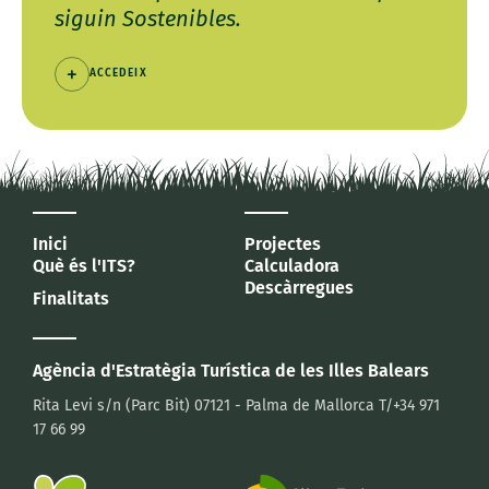
siguin Sostenibles.
ACCEDEIX
Inici
Projectes
Què és l'ITS?
Calculadora
Descàrregues
Finalitats
Agència d'Estratègia Turística
de les Illes Balears
Rita Levi s/n (Parc Bit)
07121 - Palma de Mallorca
T/+34 971
17 66 99