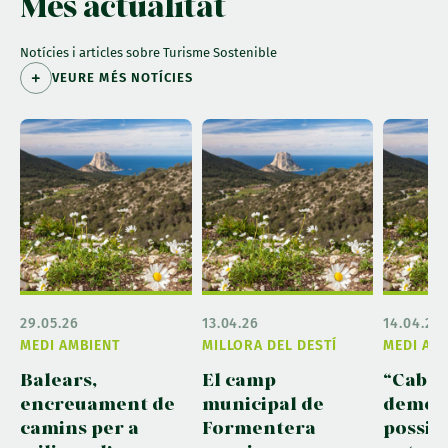
Més actualitat
Notícies i articles sobre Turisme Sostenible
VEURE MÉS NOTÍCIES
29.05.26
13.04.26
14.04.26
MEDI AMBIENT
MILLORA DEL DESTÍ
MEDI AM
Balears,
El camp
“Cabre
encreuament de
municipal de
demost
camins per a
Formentera
possib