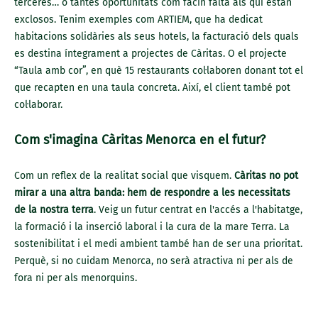
terceres… o tantes oportunitats com facin falta als qui estan
exclosos. Tenim exemples com ARTIEM, que ha dedicat
habitacions solidàries als seus hotels, la facturació dels quals
es destina íntegrament a projectes de Càritas. O el projecte
“Taula amb cor”, en què 15 restaurants col·laboren donant tot el
que recapten en una taula concreta. Així, el client també pot
col·laborar.
Com s'imagina Càritas Menorca en el futur?
Com un reflex de la realitat social que visquem.
Càritas no pot
mirar a una altra banda: hem de respondre a les necessitats
de la nostra terra
. Veig un futur centrat en l'accés a l'habitatge,
la formació i la inserció laboral i la cura de la mare Terra. La
sostenibilitat i el medi ambient també han de ser una prioritat.
Perquè, si no cuidam Menorca, no serà atractiva ni per als de
fora ni per als menorquins.