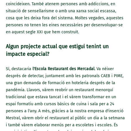
coincideixen. També atenem persones amb addiccions, en
situació de sensellarisme o amb una xarxa social escassa,
cosa que les deixa fora del sistema. Moltes vegades, aquestes
persones no tenen les eines necessàries per desenvolupar-se
en aquest segle XXI que hem construït.
Algun projecte actual que estigui tenint un
impacte especial?
Sí, destacaria
l'Escola Restaurant des Mercadal
. Va néixer
després de detectar, juntament amb les patronals CAEB i PIME,
una gran demanda de formació en hoteleria després de la
pandèmia. Llavors, vàrem reobrir un restaurant menorquí
tradicional que estava tancat i el vàrem transformar en un
espai formatiu amb cursos bàsics de cuina i sala per a 24
persones a l'any. A més, gràcies a la nostra empresa d'inserció
Mestral, vàrem obrir el restaurant al públic un dia a la setmana
i també vàrem elaborar menús per a escoletes i escoles. És