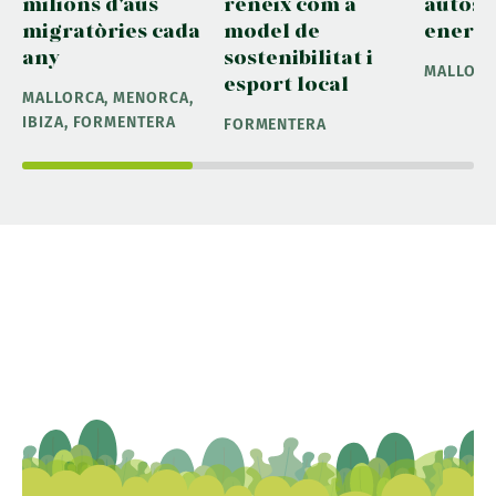
milions d'aus
reneix com a
autosu
migratòries cada
model de
energ
any
sostenibilitat i
MALLOR
esport local
MALLORCA, MENORCA,
IBIZA, FORMENTERA
FORMENTERA