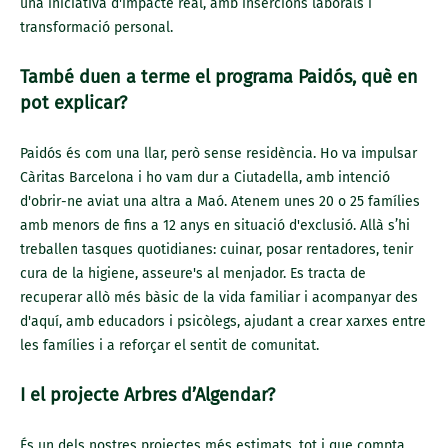
una iniciativa d'impacte real, amb insercions laborals i
transformació personal.
També duen a terme el programa Paidós, què en
pot explicar?
Paidós és com una llar, però sense residència. Ho va impulsar
Càritas Barcelona i ho vam dur a Ciutadella, amb intenció
d'obrir-ne aviat una altra a Maó. Atenem unes 20 o 25 famílies
amb menors de fins a 12 anys en situació d'exclusió. Allà s’hi
treballen tasques quotidianes: cuinar, posar rentadores, tenir
cura de la higiene, asseure's al menjador. Es tracta de
recuperar allò més bàsic de la vida familiar i acompanyar des
d'aquí, amb educadors i psicòlegs, ajudant a crear xarxes entre
les famílies i a reforçar el sentit de comunitat.
I el projecte Arbres d’Algendar?
És un dels nostres projectes més estimats, tot i que compta