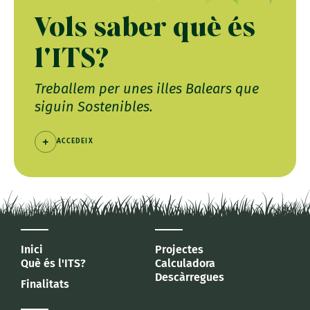
Vols saber què és
l'ITS?
Treballem per unes illes Balears que
siguin Sostenibles.
ACCEDEIX
Inici
Projectes
Què és l'ITS?
Calculadora
Descàrregues
Finalitats