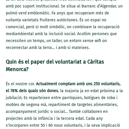
amb poc suport institucional. Se situa al Barranc d’Algendar, un
pulmó verd emblemàtic. Fa anys que recuperam més de
vuitanta varietats fruiteres autòctones. És un espai no
comercial, però sí molt simbòlic, on combinam la recuperació
mediambiental amb la inclusió social. Acollim persones que
necessiten un temps, un taller, un entorn sense wifi on
reconnectar amb la terra… i amb si mateixes.
Quin és el paper del voluntariat a Càritas
Menorca?
És el nostre cor.
Actualment comptam amb uns 250 voluntaris,
el 78% dels quals són dones
, la majoria ja en edat pròxima a la
jubilació. Es reparteixen entre parròquies, botigues de roba i
mobles de segona mà, repartiment de targetes alimentàries,
acompanyament jurídic o social… També col·laboren en
projectes amb la infància i la tercera edat. Cada any
s'incorporen entre 50 i 60 nous voluntaris, i la seva implicació