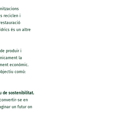
anitzacions
 reciclen i
restauració
drics és un altre
de produir i
únicament la
ment econòmic.
objectiu comú:
 de sostenibilitat.
convertir-se en
aginar un futur on