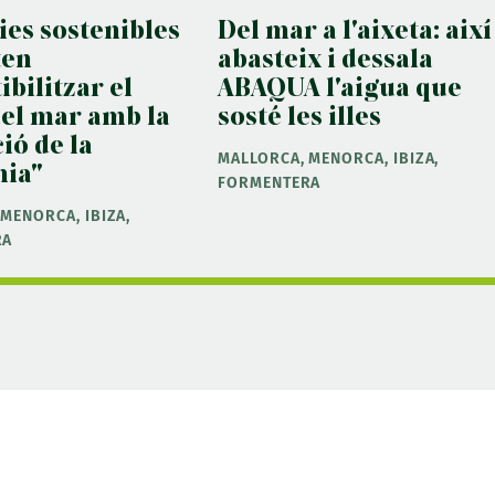
ies sostenibles
Del mar a l'aixeta: així
ten
abasteix i dessala
bilitzar el
ABAQUA l'aigua que
del mar amb la
sosté les illes
ió de la
MALLORCA, MENORCA, IBIZA,
nia"
FORMENTERA
MENORCA, IBIZA,
RA