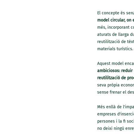
El concepte és senz
model circular, on e
més, incorporant co
aturats de llarga d
reutilització de tèx
materials turístics.
Aquest model encai
ambiciosos: reduir 
reutilització de pr
seva pròpia econom
sense frenar el d
Més enllà de l'impa
empreses d'inserció
persones i la fi so
no deixi ningú enre