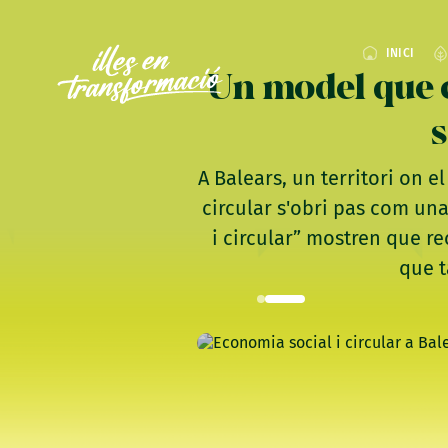
INICI
Un model que c
s
A Balears, un territori on el
circular s'obri pas com una
i circular” mostren que re
que t