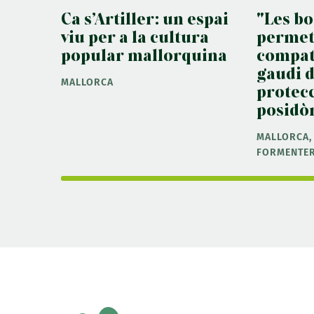
Ca s’Artiller: un espai
"Les bo
viu per a la cultura
perme
popular mallorquina
compati
gaudi 
MALLORCA
protecc
posidò
MALLORCA, 
FORMENTE