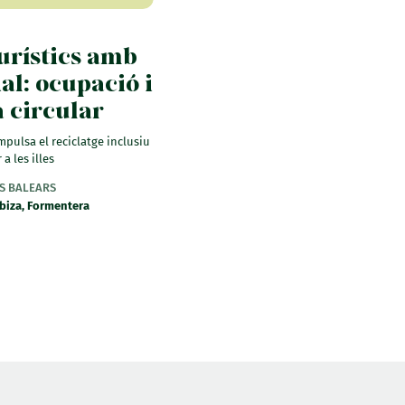
urístics amb
ial: ocupació i
 circular
mpulsa el reciclatge inclusiu
a les illes
ES BALEARS
Ibiza, Formentera