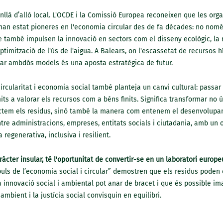
llà d’allò local. L'OCDE i la Comissió Europea reconeixen que les org
han estat pioneres en l'economia circular des de fa dècades: no només
ue també impulsen la innovació en sectors com el disseny ecològic, la 
ptimització de l'ús de l'aigua. A Balears, on l'escassetat de recursos hí
grar ambdós models és una aposta estratègica de futur.
rcularitat i economia social també planteja un canvi cultural: passar 
ts a valorar els recursos com a béns finits. Significa transformar no 
ctem els residus, sinó també la manera com entenem el desenvolupa
tre administracions, empreses, entitats socials i ciutadania, amb un 
regenerativa, inclusiva i resilient.
ràcter insular, té l'oportunitat de convertir-se en un laboratori europeu
uls de l’economia social i circular” demostren que els residus poden 
a innovació social i ambiental pot anar de bracet i que és possible im
ambient i la justícia social convisquin en equilibri.