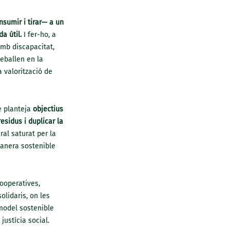
nsumir i tirar— a un
da útil.
I fer-ho, a
amb discapacitat,
eballen en la
a valorització de
e planteja
objectius
sidus i duplicar la
al saturat per la
manera sostenible
ooperatives,
lidaris, on les
 model sostenible
justícia social.