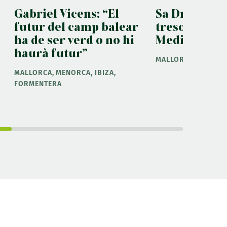
Gabriel Vicens: “El
Sa Dragonera
futur del camp balear
tresor natur
ha de ser verd o no hi
Mediterrani
haurà futur”
MALLORCA
MALLORCA, MENORCA, IBIZA,
FORMENTERA