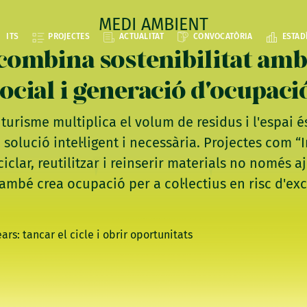
MEDI AMBIENT
ITS
PROJECTES
ACTUALITAT
CONVOCATÒRIA
ESTAD
ombina sostenibilitat amb
ocial i generació d'ocupaci
 turisme multiplica el volum de residus i l'espai é
 solució intel·ligent i necessària. Projectes com 
ciclar, reutilitzar i reinserir materials no només 
ambé crea ocupació per a col·lectius en risc d'exc