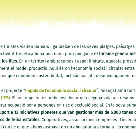
e turistes visiten Balears i gaudeixen de les seves platges, paisatges
activitat frenètica hi ha una dada poc coneguda:
el turisme genera mé
 les Illes.
En un territori amb recursos i espai limitats, aquesta press
nt el model productiu. Aquí és on l'economia social i circular entra e
res que combinen sostenibilitat, inclusió social i desenvolupament e
el projecte “
Impuls de l’economia social i circular
”, finançat amb fons
(ITS)
. El seu objectiu és ambiciós: donar una segona vida als residus tu
rar ocupació per a persones en risc d'exclusió social. En la seva pri
uport a 13 iniciatives pioneres que van gestionar més de 6.000 tones d
cs de feina estables.
Cooperatives, associacions i empreses d'inserci
el cercle: el que abans acabava en un abocador ara torna a l'economi