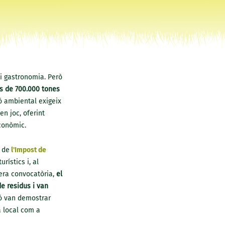
 i gastronomia. Però
s de 700.000 tones
ió ambiental exigeix
n joc, oferint
conòmic.
 de
l'Impost de
rístics i, al
mera convocatòria,
el
e residus i van
ó van demostrar
a local com a