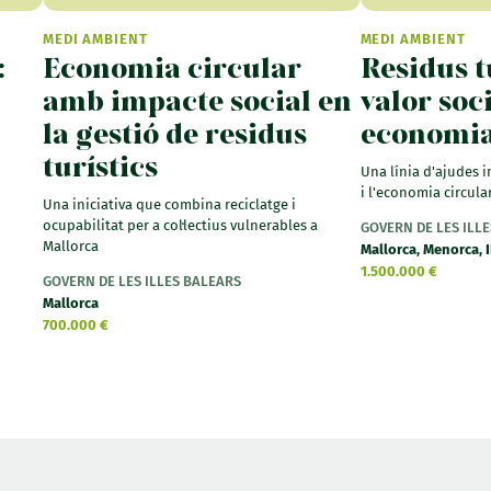
MEDI AMBIENT
MEDI AMBIENT
:
Economia circular
Residus t
amb impacte social en
valor soc
la gestió de residus
economia
turístics
Una línia d'ajudes i
i l'economia circular 
Una iniciativa que combina reciclatge i
ocupabilitat per a col·lectius vulnerables a
GOVERN DE LES ILL
Mallorca
Mallorca, Menorca, 
1.500.000 €
GOVERN DE LES ILLES BALEARS
Mallorca
700.000 €