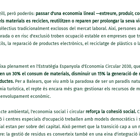
ill, però poderós:
passar d'una economia lineal —extreure, produir, co
ls materials es reciclen, reutilitzen o reparen per prolongar la seva vi
l·lectius tradicionalment exclosos del mercat laboral. Així, persones 
urada o en risc d'exclusió troben ocupació estable en empreses que tr
tils, la reparació de productes electrònics, el reciclatge de plàstics o l
xa plenament en l'Estratègia Espanyola d'Economia Circular 2030, qu
en un 30% el consum de materials, disminuir un 15% la generació de re
oductes.
Per a Balears, que viu amb la paradoxa de ser un paradís natur
ia turística, el repte és encara més gran: gestionar els recursos de 
esenvolupament econòmic.
cte ambiental, l'economia social i circular
reforça la cohesió social.
C
 i centres especials d'ocupació treballen amb models democràtics i so
cial estan per sobre del capital. Això permet que la transició cap a un
re: la gestió de residus es converteix també en una eina d'integració i 