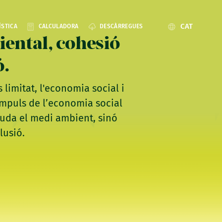
CAT
ÍSTICA
CALCULADORA
DESCÀRREGUES
iental, cohesió
ó.
s limitat, l'economia social i
“Impuls de l’economia social
ajuda el medi ambient, sinó
lusió.