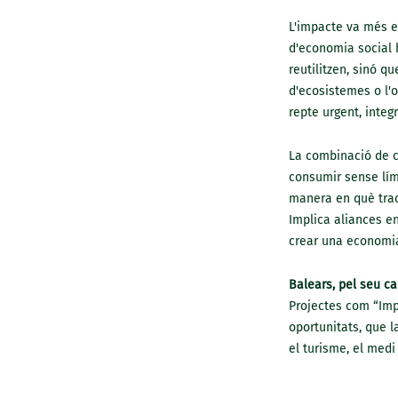
L'impacte va més en
d'economia social 
reutilitzen, sinó q
d'ecosistemes o l'o
repte urgent, inte
La combinació de ci
consumir sense lími
manera en què tra
Implica aliances en
crear una economia 
Balears, pel seu ca
Projectes com “Imp
oportunitats, que l
el turisme, el medi 