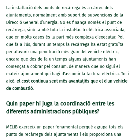
La instal·lació dels punts de recàrrega és a càrrec dels
ajuntaments, normalment amb suport de subvencions de la
Direcció General d’Energia. No es finança només el punt de
recàrrega, sinó també tota la instal·lació elèctrica associada,
que en molts casos és la part més complexa d'executar. Pel
que fa a l'ús, durant un temps la recàrrega ha estat gratuïta
per afavorir una penetració més gran del vehicle elèctric,
encara que des de fa un temps alguns ajuntaments han
començat a cobrar pel consum, de manera que no sigui el
mateix ajuntament qui hagi d'assumir la factura elèctrica. Tot i
això,
el cost continua sent més avantatjós que el d'un vehicle
de combustió
.
Quin paper hi juga la coordinació entre les
diferents administracions públiques?
MELIB exerceix un paper fonamental perquè agrupa tots els
punts de recàrrega dels ajuntaments i els proporciona una