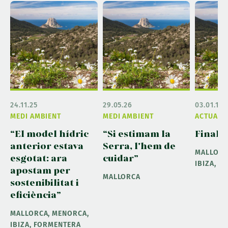
24.11.25
29.05.26
03.01.19
MEDI AMBIENT
MEDI AMBIENT
ACTUALIT
“El model hídric
“Si estimam la
Finalit
anterior estava
Serra, l'hem de
MALLORC
esgotat: ara
cuidar”
IBIZA, 
apostam per
MALLORCA
sostenibilitat i
eficiència”
MALLORCA, MENORCA,
IBIZA, FORMENTERA