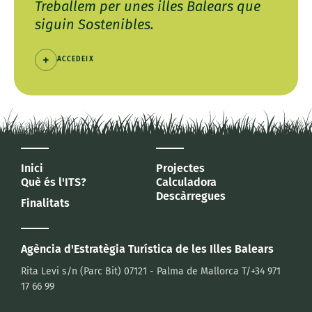
Treballem per unes illes Balears que
siguin Sostenibles.
ACCEDEIX
Inici
Projectes
Què és l'ITS?
Calculadora
Descàrregues
Finalitats
Agència d'Estratègia Turística
de les Illes Balears
Rita Levi s/n (Parc Bit)
07121 - Palma de Mallorca
T/+34 971
17 66 99