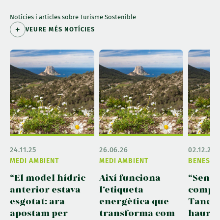
Notícies i articles sobre Turisme Sostenible
VEURE MÉS NOTÍCIES
24.11.25
26.06.26
02.12.25
MEDI AMBIENT
MEDI AMBIENT
BENESTA
“El model hídric
Així funciona
“Sense 
anterior estava
l'etiqueta
compra
esgotat: ara
energètica que
Tanca 
apostam per
transforma com
hauria