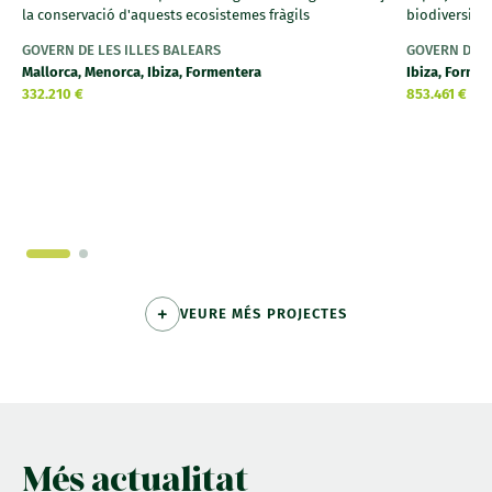
la conservació d'aquests ecosistemes fràgils
biodiversitat
GOVERN DE LES ILLES BALEARS
GOVERN DE L
Mallorca, Menorca, Ibiza, Formentera
Ibiza, Forme
332.210 €
853.461 €
VEURE MÉS PROJECTES
Més actualitat