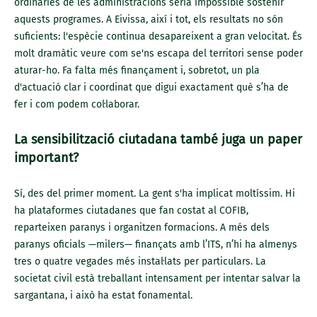
ordinàries de les administracions seria impossible sostenir
aquests programes. A Eivissa, així i tot, els resultats no són
suficients: l'espècie continua desapareixent a gran velocitat. És
molt dramàtic veure com se'ns escapa del territori sense poder
aturar-ho. Fa falta més finançament i, sobretot, un pla
d'actuació clar i coordinat que digui exactament què s’ha de
fer i com podem col·laborar.
La sensibilització ciutadana també juga un paper
important?
Sí, des del primer moment. La gent s'ha implicat moltíssim. Hi
ha plataformes ciutadanes que fan costat al COFIB,
reparteixen paranys i organitzen formacions. A més dels
paranys oficials —milers— finançats amb l’ITS, n’hi ha almenys
tres o quatre vegades més instal·lats per particulars. La
societat civil està treballant intensament per intentar salvar la
sargantana, i això ha estat fonamental.