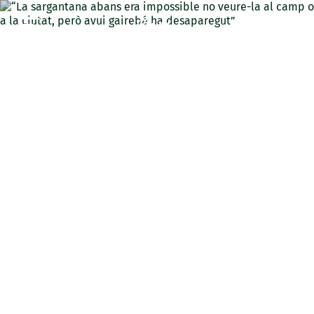
CAT
“La sargantana abans era
impossible no veure-la al
camp o a la ciutat, però
avui gairebé ha
desaparegut”