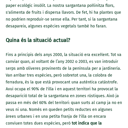
paper ecològic insòlit. La nostra sargantana pol·linitza flors,
s'alimenta de fruits i dispersa llavors. De fet, hi ha plantes que
no podrien reproduir-se sense ella. Per tant, si la sargantana
desapareix, algunes espècies vegetals també ho faran.
Quina és la situació actual?
Fins a principis dels anys 2000, la situació era excel·lent. Tot va
canviar quan, al voltant de l’any 2002 o 2003, es van introduir
serps amb oliveres provinents de la península per a jardineria.
Van arribar tres espècies, però sobretot una, la colobra de
ferradura, és la que està provocant una autèntica catàstrofe.
Avui ocupa el 90% de l'illa i en aquest territori ha provocat la
desaparició total de la sargantana en zones rústiques. Això ja
passa en més del 60% del territori: quan surts al camp ja no en
veus ni una. Només en queden petits reductes en algunes
àrees urbanes i en una petita franja de l'illa on encara
conviuen totes dues espècies, però
tot indica que la