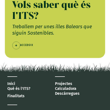
Vols saber què és
l'ITS?
Treballem per unes illes Balears que
siguin Sostenibles.
ACCEDEIX
Inici
Projectes
Què és l'ITS?
Calculadora
Descàrregues
Finalitats