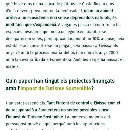
què hi ve dins d’una caixa de plàtans de Costa Rica o dins
d’una olivera provinent de la península. I,
quan un animal
arriba a un ecosistema nou sense depredadors naturals, és
molt fàcil que s'expandeixi
. A vegades passa el contrari: hi ha
espècies invasores que no aconsegueixen adaptar-se i
desapareixen soles, però aproximadament un 10% aconsegueix
establir-se i convertir-se en plaga. Ja va passar a Eivissa als
anys 70 amb la processionària del pi, i de nou als anys 2000
amb la seva arribada a Formentera. Amb les serps ha passat el
mateix.
Quin paper han tingut els projectes finançats
amb l'
Impost de Turisme Sostenible
?
Han estat essencials.
Tant l'intent de control a Eivissa com el
de recuperació a Formentera no serien possibles sense
l’Impost de Turisme Sostenible
. La immensa majoria del
pressupost prové d'aquí, perquè amb les aportacions