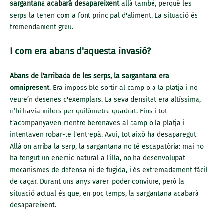
sargantana acabarà desapareixent
allà també, perquè les
serps la tenen com a font principal d'aliment. La situació és
tremendament greu.
I com era abans d'aquesta invasió?
Abans de l'arribada de les serps, la sargantana era
omnipresent
. Era impossible sortir al camp o a la platja i no
veure’n desenes d'exemplars. La seva densitat era altíssima,
n’hi havia milers per quilòmetre quadrat. Fins i tot
t'acompanyaven mentre berenaves al camp o la platja i
intentaven robar-te l'entrepà. Avui, tot això ha desaparegut.
Allà on arriba la serp, la sargantana no té escapatòria: mai no
ha tengut un enemic natural a l'illa, no ha desenvolupat
mecanismes de defensa ni de fugida, i és extremadament fàcil
de caçar. Durant uns anys varen poder conviure, però la
situació actual és que, en poc temps, la sargantana acabarà
desapareixent.