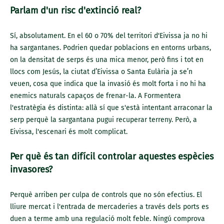
Parlam d'un risc d'extinció real?
Sí, absolutament. En el 60 o 70% del territori d'Eivissa ja no hi
ha sargantanes. Podrien quedar poblacions en entorns urbans,
on la densitat de serps és una mica menor, però fins i tot en
llocs com Jesús, la ciutat d’Eivissa o Santa Eulària ja se’n
veuen, cosa que indica que la invasió és molt forta i no hi ha
enemics naturals capaços de frenar-la. A Formentera
l'estratègia és distinta: allà sí que s'està intentant arraconar la
serp perquè la sargantana pugui recuperar terreny. Però, a
Eivissa, l'escenari és molt complicat.
Per què és tan difícil controlar aquestes espècies
invasores?
Perquè arriben per culpa de controls que no són efectius. El
lliure mercat i l'entrada de mercaderies a través dels ports es
duen a terme amb una regulació molt feble. Ningú comprova