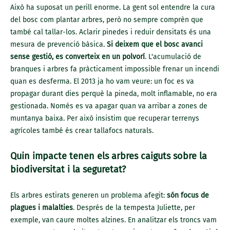
Això ha suposat un perill enorme. La gent sol entendre la cura
del bosc com plantar arbres, però no sempre comprèn que
també cal tallar-los. Aclarir pinedes i reduir densitats és una
mesura de prevenció bàsica.
Si deixem que el bosc avanci
sense gestió, es converteix en un polvorí
. L'acumulació de
branques i arbres fa pràcticament impossible frenar un incendi
quan es desferma. El 2013 ja ho vam veure: un foc es va
propagar durant dies perquè la pineda, molt inflamable, no era
gestionada. Només es va apagar quan va arribar a zones de
muntanya baixa. Per això insistim que recuperar terrenys
agrícoles també és crear tallafocs naturals.
Quin impacte tenen els arbres caiguts sobre la
biodiversitat i la seguretat?
Els arbres estirats generen un problema afegit:
són focus de
plagues i malalties
. Després de la tempesta Juliette, per
exemple, van caure moltes alzines. En analitzar els troncs vam