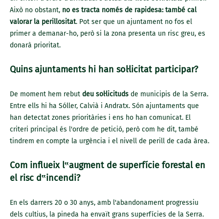
Això no obstant,
no es tracta només de rapidesa: també cal
valorar la perillositat
. Pot ser que un ajuntament no fos el
primer a demanar-ho, però si la zona presenta un risc greu, es
donarà prioritat.
Quins ajuntaments hi han sol·licitat participar?
De moment hem rebut
deu sol·licituds
de municipis de la Serra.
Entre ells hi ha Sóller, Calvià i Andratx. Són ajuntaments que
han detectat zones prioritàries i ens ho han comunicat. El
criteri principal és l'ordre de petició, però com he dit, també
tindrem en compte la urgència i el nivell de perill de cada àrea.
Com influeix l‟augment de superfície forestal en
el risc d‟incendi?
En els darrers 20 o 30 anys, amb l'abandonament progressiu
dels cultius, la pineda ha envaït grans superfícies de la Serra.