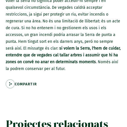
voler la Serra no significa poder accedir-hi sempre i en
qualsevol circumstància. De vegades caldrà acceptar
restriccions, ja sigui per protegir un riu, evitar incendis o
regenerar una àrea. No és una limitació de llibertat: és un acte
de cura. Si no ho entenem i no gestionem els usos i els
accessos, un gran incendi podria arrasar la Serra de punta a
punta. Hem tingut sort en els darrers anys, però no sempre
serà així. El missatge és clar:
si volem la Serra, l'hem de cuidar,
entendre que de vegades cal tallar arbres i assumir que hi ha
zones on convé no anar en determinats moments
. Només així
la podrem conservar per al futur.
COMPARTIR
Projectes relacionats