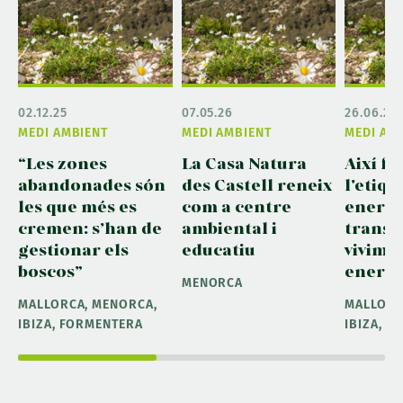
02.12.25
07.05.26
26.06.26
MEDI AMBIENT
MEDI AMBIENT
MEDI AM
“Les zones
La Casa Natura
Així f
abandonades són
des Castell reneix
l'etiqu
les que més es
com a centre
energè
cremen: s’han de
ambiental i
trans
gestionar els
educatiu
vivim 
boscos”
energi
MENORCA
MALLORCA, MENORCA,
MALLORC
IBIZA, FORMENTERA
IBIZA, 