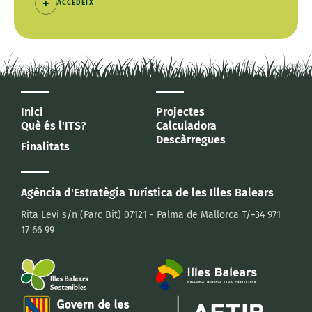
ACCEDEIX
Inici
Projectes
Què és l'ITS?
Calculadora
Descàrregues
Finalitats
Agència d'Estratègia Turística
de les Illes Balears
Rita Levi s/n (Parc Bit)
07121 - Palma de Mallorca
T/+34 971
17 66 99