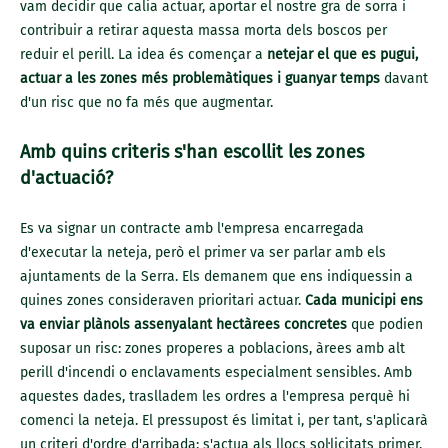
vam decidir que calia actuar, aportar el nostre gra de sorra i
contribuir a retirar aquesta massa morta dels boscos per
reduir el perill. La idea és començar a
netejar el que es pugui,
actuar a les zones més problemàtiques i guanyar temps
davant
d'un risc que no fa més que augmentar.
Amb quins criteris s'han escollit les zones
d'actuació?
Es va signar un contracte amb l'empresa encarregada
d'executar la neteja, però el primer va ser parlar amb els
ajuntaments de la Serra. Els demanem que ens indiquessin a
quines zones consideraven prioritari actuar.
Cada municipi ens
va enviar plànols assenyalant hectàrees concretes
que podien
suposar un risc: zones properes a poblacions, àrees amb alt
perill d'incendi o enclavaments especialment sensibles. Amb
aquestes dades, traslladem les ordres a l'empresa perquè hi
comenci la neteja. El pressupost és limitat i, per tant, s'aplicarà
un criteri d'ordre d'arribada: s'actua als llocs sol·licitats primer.