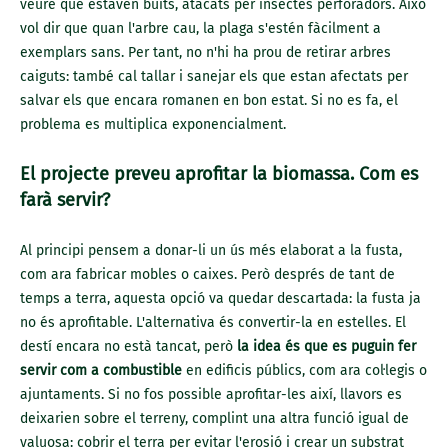
veure que estaven buits, atacats per insectes perforadors. Això
vol dir que quan l'arbre cau, la plaga s'estén fàcilment a
exemplars sans. Per tant, no n'hi ha prou de retirar arbres
caiguts: també cal tallar i sanejar els que estan afectats per
salvar els que encara romanen en bon estat. Si no es fa, el
problema es multiplica exponencialment.
El projecte preveu aprofitar la biomassa. Com es
farà servir?
Al principi pensem a donar-li un ús més elaborat a la fusta,
com ara fabricar mobles o caixes. Però després de tant de
temps a terra, aquesta opció va quedar descartada: la fusta ja
no és aprofitable. L'alternativa és convertir-la en estelles. El
destí encara no està tancat, però
la idea és que es puguin fer
servir com a combustible
en edificis públics, com ara col·legis o
ajuntaments. Si no fos possible aprofitar-les així, llavors es
deixarien sobre el terreny, complint una altra funció igual de
valuosa: cobrir el terra per evitar l'erosió i crear un substrat