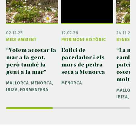
02.12.25
12.02.26
24.11.25
MEDI AMBIENT
PATRIMONI HISTÒRIC
BENESTA
“Volem acostar la
L'ofici de
“La ma
mar a la gent,
paredador i els
cambre
però també la
murs de pedra
pateix
gent a la mar”
seca a Menorca
osteom
molt s
MALLORCA, MENORCA,
MENORCA
IBIZA, FORMENTERA
MALLORC
IBIZA, 