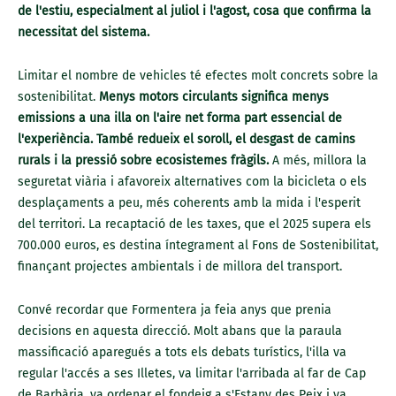
de l'estiu, especialment al juliol i l'agost, cosa que confirma la
necessitat del sistema.
Limitar el nombre de vehicles té efectes molt concrets sobre la
sostenibilitat.
Menys motors circulants significa menys
emissions a una illa on l'aire net forma part essencial de
l'experiència. També redueix el soroll, el desgast de camins
rurals i la pressió sobre ecosistemes fràgils.
A més, millora la
seguretat viària i afavoreix alternatives com la bicicleta o els
desplaçaments a peu, més coherents amb la mida i l'esperit
del territori. La recaptació de les taxes, que el 2025 supera els
700.000 euros, es destina íntegrament al Fons de Sostenibilitat,
finançant projectes ambientals i de millora del transport.
Convé recordar que Formentera ja feia anys que prenia
decisions en aquesta direcció. Molt abans que la paraula
massificació aparegués a tots els debats turístics, l'illa va
regular l'accés a ses Illetes, va limitar l'arribada al far de Cap
de Barbària, va ordenar el fondeig a s'Estany des Peix i va