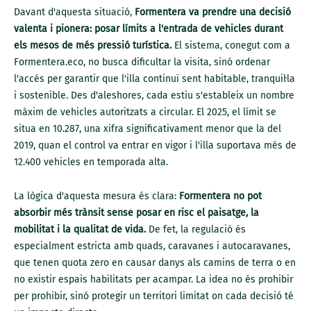
Davant d'aquesta situació,
Formentera va prendre una decisió
valenta i pionera: posar límits a l'entrada de vehicles durant
els mesos de més pressió turística.
El sistema, conegut com a
Formentera.eco, no busca dificultar la visita, sinó ordenar
l'accés per garantir que l'illa continuï sent habitable, tranquil·la
i sostenible. Des d'aleshores, cada estiu s'estableix un nombre
màxim de vehicles autoritzats a circular. El 2025, el límit se
situa en 10.287, una xifra significativament menor que la del
2019, quan el control va entrar en vigor i l'illa suportava més de
12.400 vehicles en temporada alta.
La lògica d'aquesta mesura és clara:
Formentera no pot
absorbir més trànsit sense posar en risc el paisatge, la
mobilitat i la qualitat de vida.
De fet, la regulació és
especialment estricta amb quads, caravanes i autocaravanes,
que tenen quota zero en causar danys als camins de terra o en
no existir espais habilitats per acampar. La idea no és prohibir
per prohibir, sinó protegir un territori limitat on cada decisió té