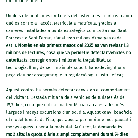
un impacte directe.
Un dels elements més cridaners del sistema és la precisió amb
què es controla l'accés. Matrícula a matrícula, gràcies a
càmeres instal·lades a punts estratègics com La Savina, Sant
Francesc o Sant Ferran, s'analitzen milions d'imatges cada
estiu.
Només en els primers mesos del 2025 es van revisar 1,8
milions de lectures, cosa que va permetre detectar vehicles no
autoritzats, corregir errors i millorar la traçabilitat.
La
tecnologia, lluny de ser un simple suport, ha esdevingut una
peça clau per assegurar que la regulació sigui justa i eficaç.
Aquest control ha permès detectar canvis en el comportament
del visitant. L'estada mitjana dels vehicles de turistes és de
15,3 dies, cosa que indica una tendència cap a estades més
llargues i menys excursions d'un sol dia. Aquest canvi beneficia
el model turístic de l'illa, que aposta per un ritme més pausat i
menys agressiu per a la mobilitat. Així i tot,
la demanda és
molt alta: la quota diària s'umpl completament durant 74 dies