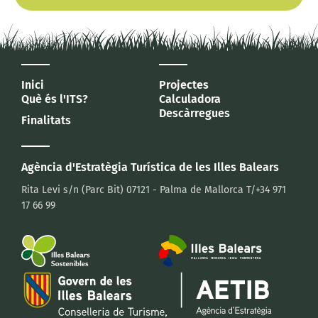
Inici
Projectes
Què és l'ITS?
Calculadora
Descàrregues
Finalitats
Agència d'Estratègia Turística
de les Illes Balears
Rita Levi s/n (Parc Bit)
07121 - Palma de Mallorca
T/+34 971
17 66 99